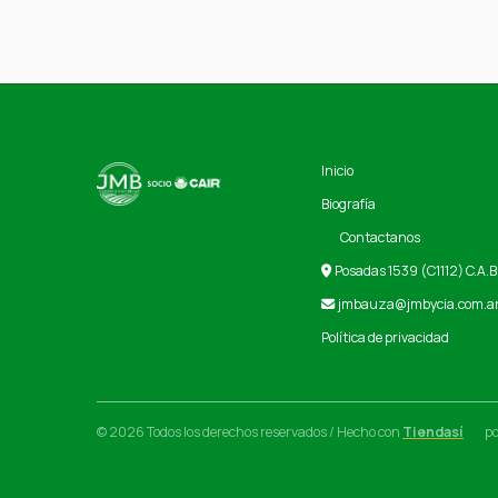
Inicio
Biografía
Contactanos
Posadas 1539 (C1112) C.A.B
jmbauza@jmbycia.com.a
Política de privacidad
© 2026 Todos los derechos reservados / Hecho con
Tiendasí
p