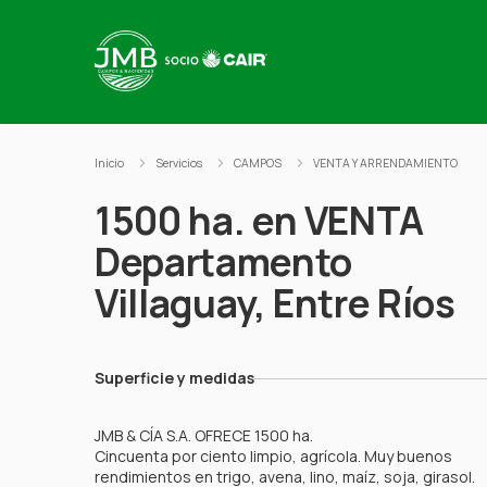
Ir al contenido
Inicio
Servicios
CAMPOS
VENTA Y ARRENDAMIENTO
1500 ha. en VENTA
Departamento
Villaguay, Entre Ríos
Superficie y medidas
JMB & CÍA S.A. OFRECE 1500 ha.
Cincuenta por ciento limpio, agrícola. Muy buenos
rendimientos en trigo, avena, lino, maíz, soja, girasol.